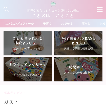
育児や暮らしをちょっと楽しくお得に
ことのは ことこと
ことはのプロフィール
子育て
おでかけ
暮らし
おう
こどもちゃれんじ
完全栄養パンBASE
babyレビュー
BREAD
0歳からの知育にぴったり
美味しく手軽に健康管理
ミライコイングリッシ
幼児ポピー
ュ
おうちで始める幼児教育
おうち英語を始めよう♪
HOME
>
ガスト
ガスト