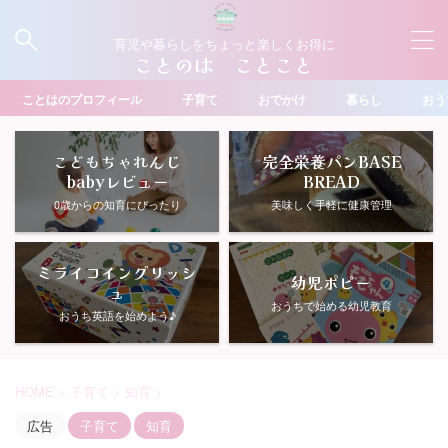
育児や暮らしをちょっと楽しくお得に
ことのは ことこと
ことはのプロフィール
子育て
おでかけ
暮らし
おう
こどもちゃれんじ
完全栄養パンBASE
babyレビュー
BREAD
0歳からの知育にぴったり
美味しく手軽に健康管理
ミライコイングリッシ
幼児ポピー
ュ
おうちで始める幼児教育
おうち英語を始めよう♪
HOME
>
子育て
>
知育
>
広告
子育て
知育