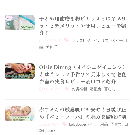
子ども用歯磨き粉ピカリスとは？メリ
ットとデメリットや使用レビューを紹
介！
2024/7/21
キッズ用品
,
ピカリス
,
ベビー用
品
,
子育て
Oisie Dining（オイシエダイニング）
とは？シェフ手作りの美味しくて宅食
弁当の実食レビュー＆口コミ紹介
2024/6/15
お得情報
,
宅配食
,
暮らし
赤ちゃんの敏感肌にも安心！日焼け止
め『ベビーブーバ』の魅力を徹底解剖
2024/6/4
babybuba
,
ベビー用品
,
子育て
,
日
焼け止め