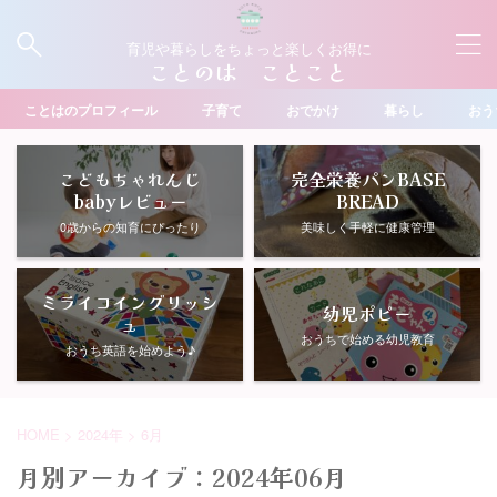
育児や暮らしをちょっと楽しくお得に
ことのは ことこと
ことはのプロフィール
子育て
おでかけ
暮らし
おう
こどもちゃれんじ
完全栄養パンBASE
babyレビュー
BREAD
0歳からの知育にぴったり
美味しく手軽に健康管理
ミライコイングリッシ
幼児ポピー
ュ
おうちで始める幼児教育
おうち英語を始めよう♪
HOME
>
2024年
>
6月
月別アーカイブ：2024年06月