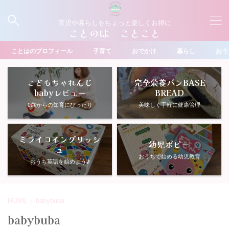
育児や暮らしをちょっと楽しくお得に
ことのは ことこと
ことはのプロフィール
子育て
おでかけ
暮らし
おう
こどもちゃれんじ
完全栄養パンBASE
babyレビュー
BREAD
0歳からの知育にぴったり
美味しく手軽に健康管理
ミライコイングリッシ
幼児ポピー
ュ
おうちで始める幼児教育
おうち英語を始めよう♪
HOME
>
babybuba
babybuba