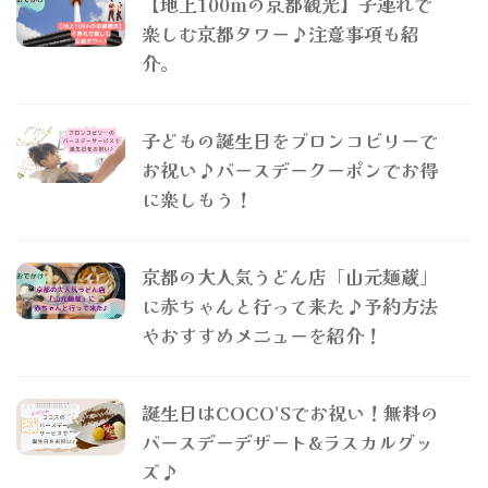
【地上100mの京都観光】子連れで
楽しむ京都タワー♪注意事項も紹
介。
子どもの誕生日をブロンコビリーで
お祝い♪バースデークーポンでお得
に楽しもう！
京都の大人気うどん店「山元麺蔵」
に赤ちゃんと行って来た♪予約方法
やおすすめメニューを紹介！
誕生日はCOCO'Sでお祝い！無料の
バースデーデザート&ラスカルグッ
ズ♪