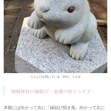
うんと口を閉じている「吽行」うさぎ
岡崎神社の縁結び・金運の招きうさぎ
本殿には向かって右に「縁結び招き兎」向かって左に