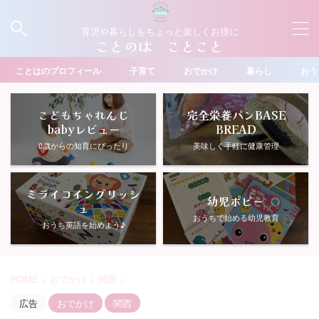
育児や暮らしをちょっと楽しくお得に
ことのは ことこと
ことはのプロフィール
子育て
おでかけ
暮らし
おう
こどもちゃれんじ
完全栄養パンBASE
babyレビュー
BREAD
0歳からの知育にぴったり
美味しく手軽に健康管理
ミライコイングリッシ
幼児ポピー
ュ
おうちで始める幼児教育
おうち英語を始めよう♪
HOME
>
おでかけ
>
関西
>
広告
おでかけ
関西