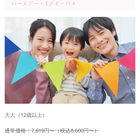
バースデー・1デイ・パス
大人（12歳以上）
通常価格：
7,819
円〜（税込
8,600
円〜）