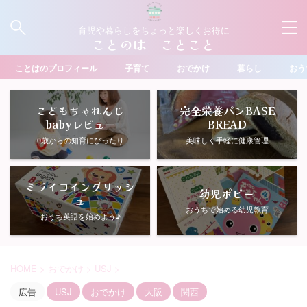
育児や暮らしをちょっと楽しくお得に
ことのは ことこと
ことはのプロフィール
子育て
おでかけ
暮らし
おう
こどもちゃれんじ
完全栄養パンBASE
babyレビュー
BREAD
0歳からの知育にぴったり
美味しく手軽に健康管理
ミライコイングリッシ
幼児ポピー
ュ
おうちで始める幼児教育
おうち英語を始めよう♪
HOME
>
おでかけ
>
USJ
>
広告
USJ
おでかけ
大阪
関西